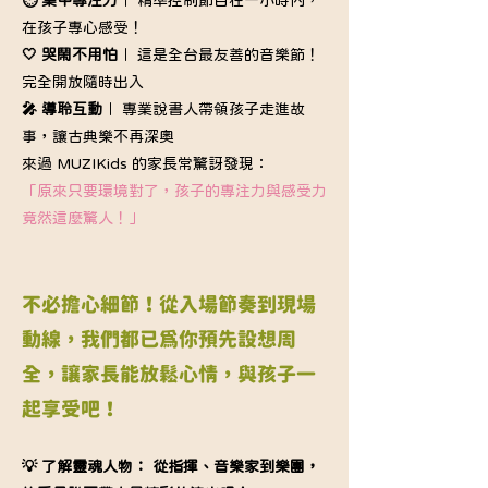
在孩子專心感受！
🤍 哭鬧不用怕
｜ 這是全台最友善的音樂節！
完全開放隨時出入
🎤 導聆互動
｜ 專業說書人帶領孩子走進故
事，讓古典樂不再深奧
來過 MUZIKids 的家長常驚訝發現：
「原來只要環境對了，孩子的專注力與感受力
竟然這麼驚人！」
不必擔心細節！從入場節奏到現場
動線，我們都已為你預先設想周
全，讓家長能放鬆心情，與孩子一
起享受吧！
💡 了解靈魂人物： 從指揮、音樂家到樂團，