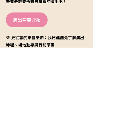
快看是誰要帶來最精彩的演出吧！
演出陣容介紹
💡 更從容的來音樂節：我們建議先了解演出
時程、場地動線與行前準備
     做足了心理建設，就能把壓力留給我們，
把最純粹的感動留給孩子！
活動資訊