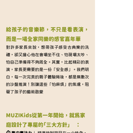
給孩子的音樂節，不只是看表演，
而是一場全家同樂的感官嘉年華
對許多家長來說，想帶孩子感受古典樂的洗
禮，卻又擔心他在會場坐不住、怕現場太吵、
怕自己準備得不夠周全。其實，比起精彩的表
演，家長更需要的是一份「安全感」。我們明
白，每一次完美的親子體驗背後，都是無數次
的沙盤推演！別讓這些「怕麻煩」的焦慮，阻
礙了孩子的藝術啟蒙
MUZIKids從第一年開始，就為家
庭設計了專屬的「三大方針」　：
⏱️ 集中專注力
｜ 精準控制節目在一小時內，