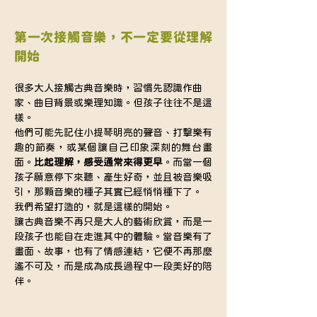
第一次接觸音樂，不一定要從理解
開始
很多大人接觸古典音樂時，習慣先認識作曲
家、曲目背景或樂理知識。但孩子往往不是這
樣。
他們可能先記住小提琴明亮的聲音、打擊樂有
趣的節奏，或某個讓自己印象深刻的舞台畫
面。
比起理解，感受通常來得更早
。而當一個
孩子願意停下來聽、產生好奇，並且被音樂吸
引，那顆音樂的種子其實已經悄悄種下了。
我們希望打造的，就是這樣的開始。
讓古典音樂不再只是大人的藝術欣賞，而是一
段孩子也能自在走進其中的體驗。當音樂有了
畫面、故事，也有了情感連結，它便不再那麼
遙不可及，而是成為成長過程中一段美好的陪
伴。