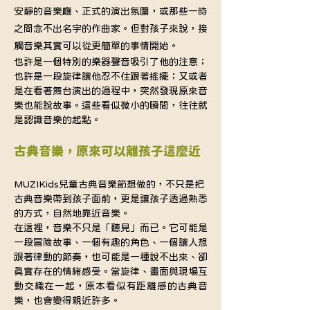
安靜的音樂廳、正式的演出氛圍，或那些一時
之間念不出名字的作曲家。但對孩子來說，接
觸音樂其實可以從更簡單的事情開始。
也許是一個特別的樂器聲音吸引了他的注意；
也許是一段旋律讓他忍不住跟著搖擺；又或者
是在看著舞台演出的過程中，突然發現原來音
樂也能說故事。這些看似微小的瞬間，往往就
是認識音樂的起點。
古典音樂，原來可以離孩子這麼近
MUZIKids兒童古典音樂節想做的，不只是把
古典音樂帶到孩子面前，更是讓孩子透過熟悉
的方式，自然地靠近音樂。
在這裡，音樂不只是「聽見」而已。它可能是
一段冒險故事、一個有趣的角色、一個讓人想
跟著律動的節奏，也可能是一種說不出來、卻
真實存在的情緒感受。當旋律、畫面與現場互
動交織在一起，原本看似有距離感的古典音
樂，也會變得親近許多。