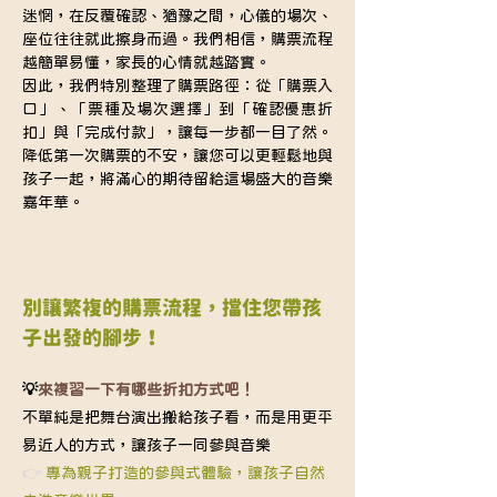
迷惘，在反覆確認、猶豫之間，心儀的場次、
座位往往就此擦身而過。我們相信，購票流程
越簡單易懂，家長的心情就越踏實。
因此，我們特別整理了購票路徑：從「購票入
口」、「票種及場次選擇」到「確認優惠折
扣」與「完成付款」，讓每一步都一目了然。
降低第一次購票的不安，讓您可以更輕鬆地與
孩子一起，將滿心的期待留給這場盛大的音樂
嘉年華。
別讓繁複的購票流程，擋住您帶孩
子出發的腳步！
💡
來複習一下有哪些折扣方式吧！
不單純是把舞台演出搬給孩子看，而是用更平
易近人的方式，讓孩子一同參與音樂
👉 
專為親子打造的參與式體驗，讓孩子自然