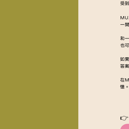
受
MU
一
和
也
如
答
在M
憶
👉